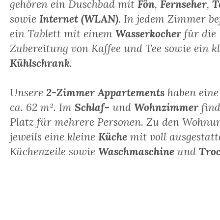
gehören ein Duschbad mit
Fön
,
Fernseher
,
T
sowie
Internet (WLAN)
. In jedem Zimmer be
ein Tablett mit einem
Wasserkocher
für die
Zubereitung von Kaffee und Tee sowie ein k
Kühlschrank
.
Unsere
2-Zimmer Appartements
haben eine
ca. 62 m². Im
Schlaf-
und
Wohnzimmer
find
Platz für mehrere Personen. Zu den Wohnu
jeweils eine kleine
Küche
mit voll ausgestatt
Küchenzeile sowie
Waschmaschine
und
Tro