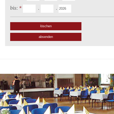
bis:
*
.
.