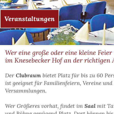
Veranstaltungen
Wer eine große oder eine kleine Feier 
im Knesebecker Hof an der richtigen 
Der
Clubraum
bietet Platz für bis zu 60 Pe
ist geeignet für Familienfeiern, Vereine und
Versammlungen.
Wer Größeres vorhat, findet im
Saal
mit Ta
und Bühne genügend Platz. Dort können bis